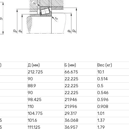
)
Д (мм)
Б (мм)
Вес (кг)
3
212.725
66.675
10.1
90
22.225
0.514
88.9
22.225
0.5
90
22.225
0.546
5
98.425
21.946
0.596
5
110
21.996
0.908
5
104.775
29.317
1.01
5
101.6
36.068
1.37
5
111.125
36.957
1.79