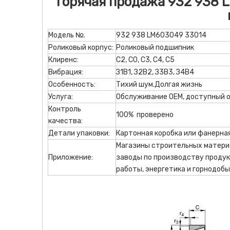
Горячая продажа 932 938 
Модель №.
932 938 LM603049 33014
Роликовый корпус:
Роликовый подшипник
Клиренс:
С2, С0, С3, С4, С5
Вибрация:
З1В1, З2В2, З3В3, З4В4
Особенность:
Тихий шум.Долгая жизнь
Услуга:
Обслуживание OEM, доступный 
Контроль
100% проверено
качества:
Детали упаковки:
Картонная коробка или фанерна
Магазины строительных материа
Приложение:
заводы по производству продук
работы, энергетика и горнодоб