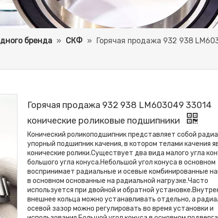
дного бренда
»
СКФ
»
Горячая продажа 932 938 LM60
Горячая продажа 932 938 LM603049 33014
конические роликовые подшипники
Конический роликоподшипник представляет собой радиа
упорный подшипник качения, в котором телами качения 
конические ролики.Существует два вида малого угла кон
большого угла конуса.Небольшой угол конуса в основном
воспринимает радиальные и осевые комбинированные на
в основном основанные на радиальной нагрузке.Часто
используется при двойной и обратной установке.Внутре
внешнее кольца можно устанавливать отдельно, а радиа
осевой зазор можно регулировать во время установки и
использования.Большой угол конуса в основном подверг