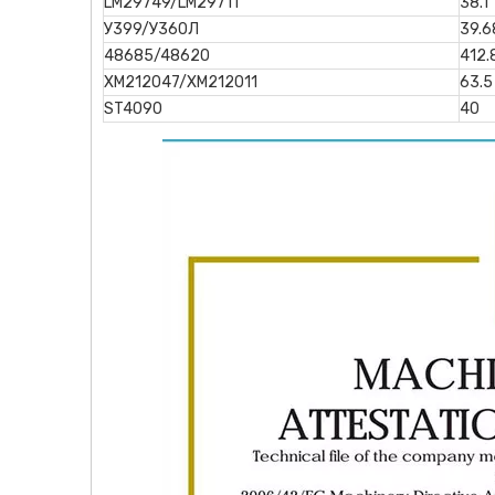
LM29749/LM29711
38.1
У399/У360Л
39.6
48685/48620
412.
ХМ212047/ХМ212011
63.5
ST4090
40