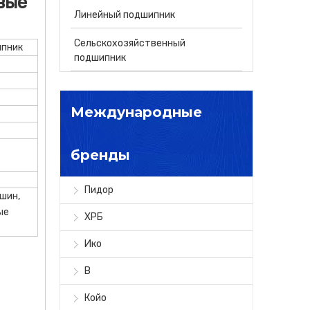
вые
Линейный подшипник
Сельскохозяйственный
ипник
подшипник
Международные
бренды
Пидор
шин,
ые
ХРБ
Ико
В
Койо