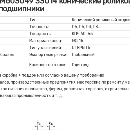
LM603049 33014 конические ролико
подшипники
Тип
Конический роликовый подш
Точность:
П6, П5, П4, П3...
Твердость
КПЧ 60-65
Материал колец:
GCr15
Тип уплотнений:
ОТКРЫТЬ
образец
Экспортные рынки:
Глобальный
Количество строк:
Один ряд
я коробка + поддон или согласно вашему требованию
лов, производственные предприятия, мастерские по ремонту ма
тов питания и напитков, фермы, розничная торговля, строительн
ывающая промышленность и т. д.