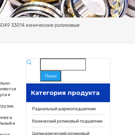
3049 33014 конические роликовые
Поиск
льно-
являются
Категория продукта
уса и
грузки,
Радиальный шарикоподшипник
ннее и
Конический роликовый подшипник
льный и
Цилиндрический роликовый
ается