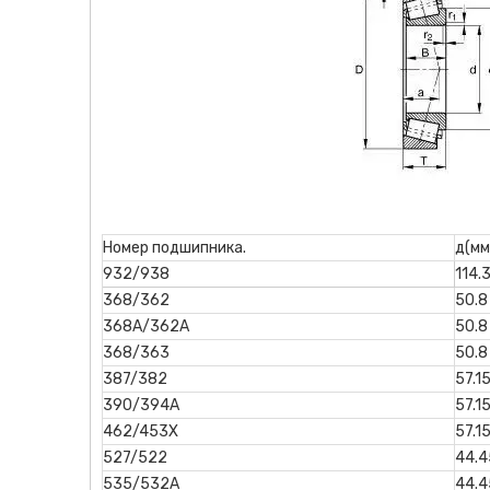
Номер подшипника.
д(мм
932/938
114.
368/362
50.8
368А/362А
50.8
368/363
50.8
387/382
57.1
390/394А
57.1
462/453Х
57.1
527/522
44.4
535/532А
44.4