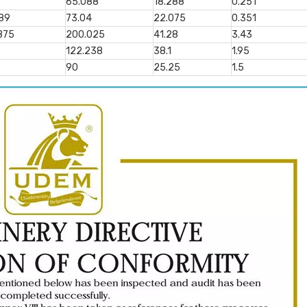
65.088
18.288
0.251
89
73.04
22.075
0.351
875
200.025
41.28
3.43
122.238
38.1
1.95
90
25.25
1.5