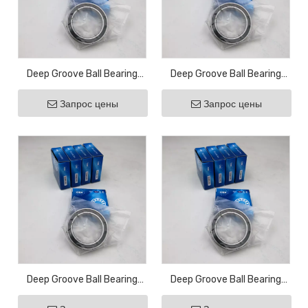
Deep Groove Ball Bearing
Deep Groove Ball Bearing
16032-2RS ZZ Motor
16030-2RS ZZ Motor
Запрос цены
Запрос цены
Bearing Bicycle Bearing
Bearing Bicycle Bearing
Agricultural Bearing
Agricultural Bearing
Deep Groove Ball Bearing
Deep Groove Ball Bearing
16028-2RS ZZ Motor
16026-2RS ZZ Motor