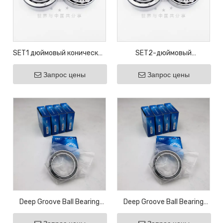
SET1 дюймовый конический
SET2-дюймовый
роликовый подшипник
конический роликовый
Запрос цены
Запрос цены
LM11749/LM11710
подшипник
LM11749/10
LM11949/LM11910
LM11949/10
Deep Groove Ball Bearing
Deep Groove Ball Bearing
16040-2RS ZZ Motor
16038-2RS ZZ Motor