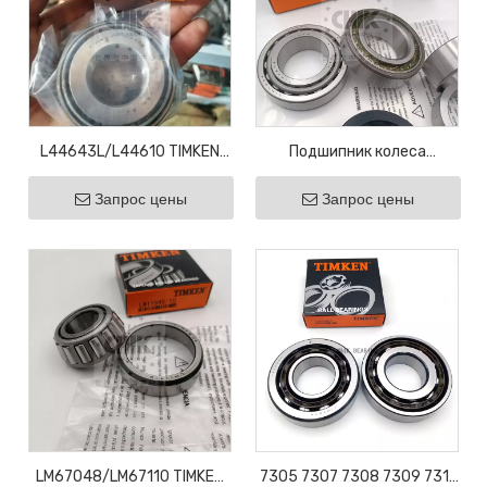
L44643L/L44610 TIMKEN
Подшипник колеса
конические роликовые
конического роликового
Запрос цены
Запрос цены
подшипники l44643
подшипника 50KW01/3720
25.4X50.2X14.2
TIMKEN
LM67048/LM67110 TIMKEN
7305 7307 7308 7309 7311