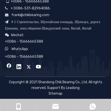

+0086 - 15666665388
+ 0086-531-82964086.

frank@chikbearing.com


# 1 Строительство, Шунтайская площадь, Шуньхуа, дорога
Цзинань, зона общения Шандунской зоны, Китай, Китай
Wechat:

+0086 - 15666665388

WhatsApp:
+0086 - 15666665388
Copyright © 2021 Shandong Chik Bearing Co., Ltd. All rights
reserved. Support By Leadong
Sitemap