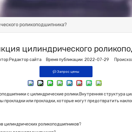
ического роликоподшипника?
нкция цилиндрического роликоп
ор:Pедактор сайта Время публикации: 2022-07-29 Происхо
Запрос цены
коподшипники с
цилиндрические ролики
.Внутренняя структура ц
ы прокладки или прокладки, которые могут предотвратить накло
ов цилиндрических роликоподшипников?