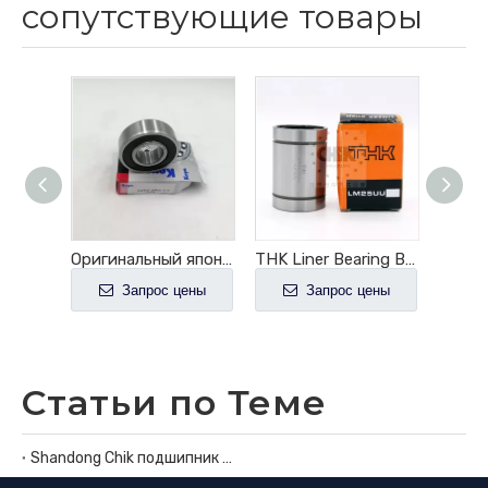
сопутствующие товары
Шарикоподшипник паза 6201 12кс32кс10 хромовой стали КОИО глубокий
Оригинальный японский подшипник марки Koyo 6200 ZZ 2RS
THK Liner Bearing Вал линейного подшипника 25 мм
ены
Запрос цены
Запрос цены
Статьи по Теме
Shandong Chik подшипник Co., Ltd.