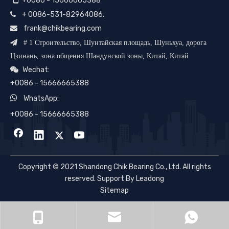
+0086 - 15666665388
+ 0086-531-82964086.

frank@chikbearing.com


# 1 Строительство, Шунтайская площадь, Шуньхуа, дорога
Цзинань, зона общения Шандунской зоны, Китай, Китай
Wechat:

+0086 - 15666665388

WhatsApp:
+0086 - 15666665388
Copyright © 2021 Shandong Chik Bearing Co., Ltd. All rights
reserved. Support By Leadong
Sitemap