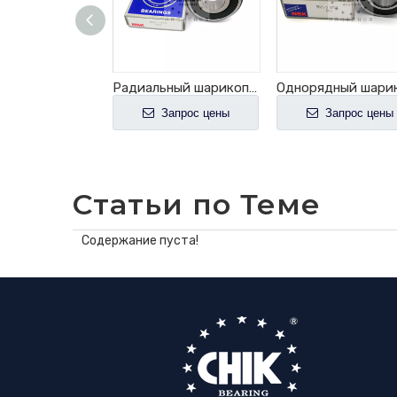
NSK оптом радиальный шарикоподшипник B25-255 DDUCM
Радиальный шарикоподшипник NSK B25-147NR со стопорным кольцом B25-147
апрос цены
Запрос цены
Запрос цены
Статьи по Теме
Содержание пуста!