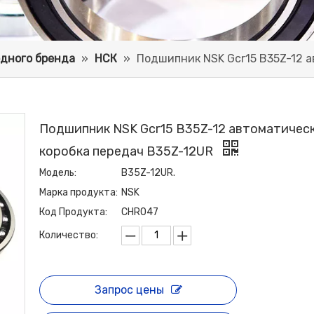
дного бренда
»
НСК
»
Подшипник NSK Gcr15 B35Z-12 а
Подшипник NSK Gcr15 B35Z-12 автоматичес
коробка передач B35Z-12UR
Модель:
B35Z-12UR.
Марка продукта:
NSK
Код Продукта:
CHR047
Количество:
Запрос цены