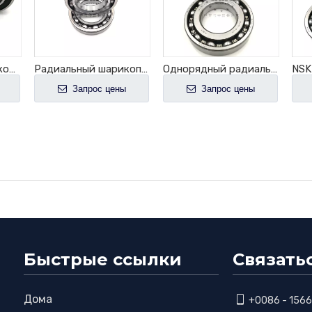
Однорядный шарикоподшипник NSK BD25-9-T12-C3 радиальный шарикоподшипник BD25-9
Радиальный шарикоподшипник NSK B60-57 B60-57NXUR
Однорядный радиальный шарикоподшипник NSK B49-5UR
Запрос цены
Запрос цены
Быстрые ссылки
Связать
Дома

+0086 - 156