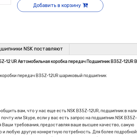
Добавить в корзину
дшипники NSK поставляют
Z-12 UR Автомобильная коробка передач Подшипник B35Z-12UR Ba
 коробки передач B35Z-12UR шариковый подшипник
общить вам, что у нас еще есть NSK B35Z-12UR, подшипник в нали
почту или Skype, если у вас есть запрос на подшипник NSK B35Z-
я Ваши требования, предоставляя ваше высшее качество, самую
 и любую другую конкретную потребность. Для более подробной