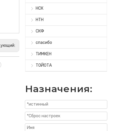
НСК
НТН
СКФ
спасибо
дующий:
ТИМКЕН
ТОЙОТА
Назначения: