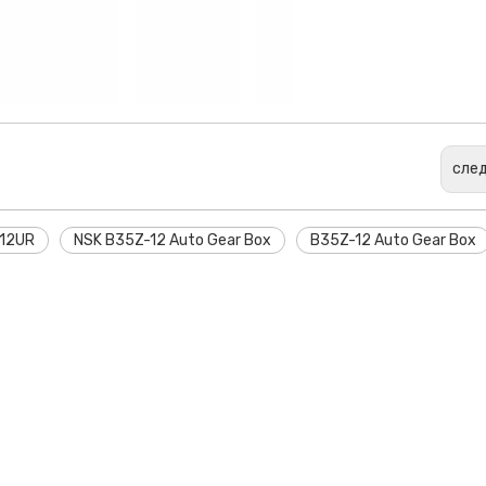
сле
-12UR
NSK B35Z-12 Auto Gear Box
B35Z-12 Auto Gear Box