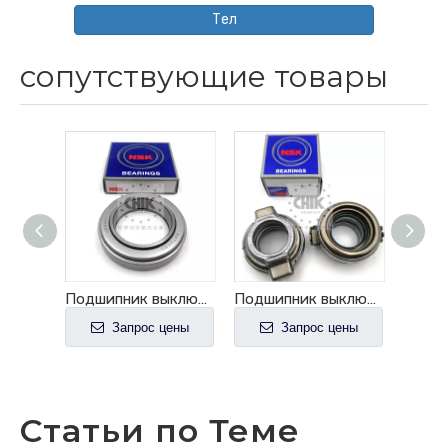
Тел
сопутствующие товары
Автоматический подшипник выключения сцепления NSK 78TKL4001
Подшипник выключения сцепления NSK для NISSAN 65TNK20
Подшипник выключения сцепления NSK 58TKA3703B
ены
Запрос цены
Запрос цены
Статьи по Теме