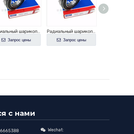
Радиальный шарикоподшипник 6005-2RS1
Радиальный шарикоподшипник 6006-2RS1
Запрос цены
Запрос цены
Запрос 
ся с нами
Wechat:

66665388