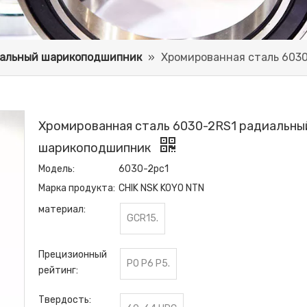
альный шарикоподшипник
»
Хромированная сталь 603
Хромированная сталь 6030-2RS1 радиальны
шарикоподшипник
Модель:
6030-2рс1
Марка продукта:
CHIK NSK KOYO NTN
материал:
GCR15.
Прецизионный
P0 P6 P5.
рейтинг:
Твердость: