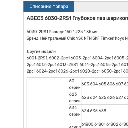
Описание товара
ABEC3 6030-2RS1 Глубокое паз шарико
6030-2RS1 Размер: 150 * 225 * 35 мм
Бренд: Нейтральный Chik NSK NTN SKF Timken Koyo N
Другие модели:
6001-2RS1. 6002-2рс1 6003-2рс1 6004-2рс1 6005-2
2рс1 6012-2рс1 6013-2RS1. 6014-2рс1 6015-2рс1 60
2рс1 6024-2рс1 6026-2рс1 6028-2рс1 6030-2рс1 6
60
603 604 605 606 607 6
серии
623
623 624 625 626 627 6
серии
634
634 635 638
серии
61800 61801 61802 618
61800