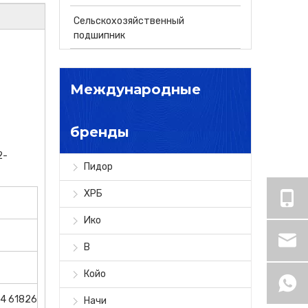
Сельскохозяйственный
подшипник
Международные
бренды
2-
Пидор
ХРБ
Ико
В
Койо
24 61826
Начи