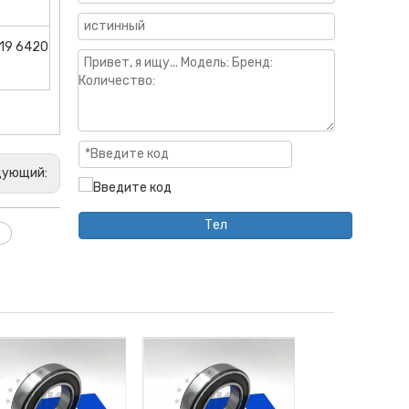
419 6420
дующий:
Тел