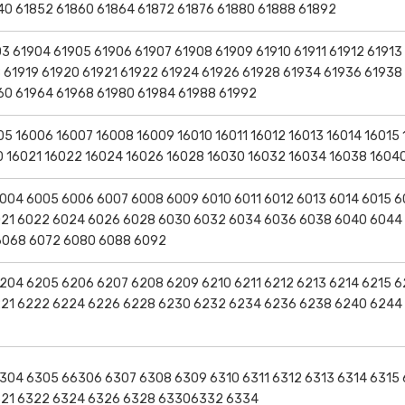
40 61852 61860 61864 61872 61876 61880 61888 61892
3 61904 61905 61906 61907 61908 61909 61910 61911 61912 61913
8 61919 61920 61921 61922 61924 61926 61928 61934 61936 61938
60 61964 61968 61980 61984 61988 61992
5 16006 16007 16008 16009 16010 16011 16012 16013 16014 16015 
0 16021 16022 16024 16026 16028 16030 16032 16034 16038 1604
004 6005 6006 6007 6008 6009 6010 6011 6012 6013 6014 6015 6
021 6022 6024 6026 6028 6030 6032 6034 6036 6038 6040 6044
6068 6072 6080 6088 6092
204 6205 6206 6207 6208 6209 6210 6211 6212 6213 6214 6215 6
221 6222 6224 6226 6228 6230 6232 6234 6236 6238 6240 6244
304 6305 66306 6307 6308 6309 6310 6311 6312 6313 6314 6315 
6321 6322 6324 6326 6328 63306332 6334