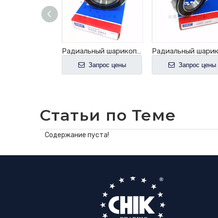
Горячая продажа радиальный шарикоподшипник 6000-2RS1
Радиальный шарикоподшипник 6002-2RS1
апрос цены
Запрос цены
Запрос цены
Статьи по Теме
Содержание пуста!