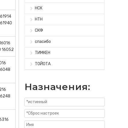
НСК
 61914
НТН
 61940
СКФ
спасибо
16016
0 16052
ТИМКЕН
016
ТОЙОТА
 6048
Назначения:
216
 6248
6316