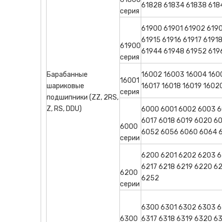
61828 61834 61838 618
серия
61900 61901 61902 6190
61915 61916 61917 6191
61900
61944 61948 61952 619
серия
Барабанные
16002 16003 16004 1600
16001
шариковые
16017 16018 16019 1602
серия
подшипники (ZZ, 2RS,
Z, RS, DDU)
6000 6001 6002 6003 6
6017 6018 6019 6020 6
6000
6052 6056 6060 6064 
серии
6200 6201 6202 6203 6
6217 6218 6219 6220 6
6200
6252
серии
6300 6301 6302 6303 6
6300
6317 6318 6319 6320 