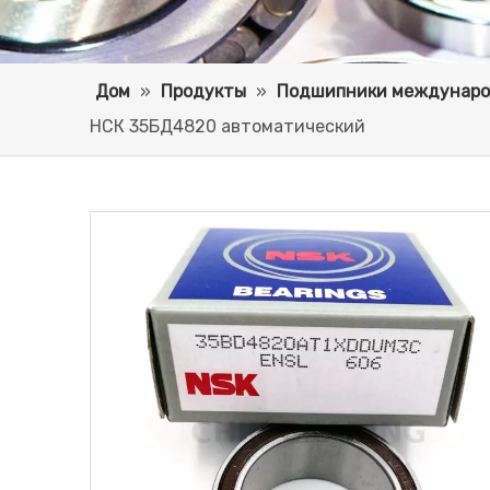
Дом
»
Продукты
»
Подшипники междунаро
НСК 35БД4820 автоматический