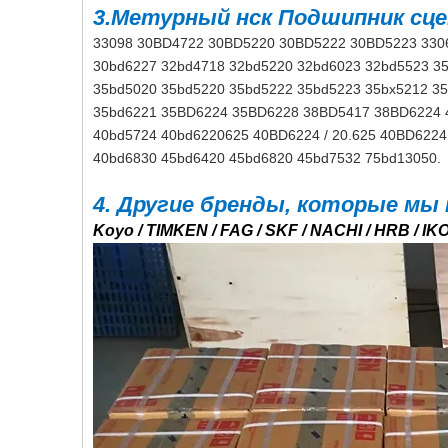
3.Метурный нск Подшипник сце
33098 30BD4722 30BD5220 30BD5222 30BD5223 330
30bd6227 32bd4718 32bd5220 32bd6023 32bd5523 3
35bd5020 35bd5220 35bd5222 35bd5223 35bx5212 3
35bd6221 35BD6224 35BD6228 38BD5417 38BD6224
40bd5724 40bd6220625 40BD6224 / 20.625 40BD622
40bd6830 45bd6420 45bd6820 45bd7532 75bd13050.
4. Другие бренды, которые м
Koyo / TIMKEN / FAG / SKF / NACHI / HRB / IKO / 