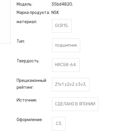
Модель:
35bd4820.
Марка продукта:
NSK
материал:
GCR15.
Тип:
подшипник
Твердость:
HRC58-64.
Прецизионный
Z1v1 z2v2 z3v3.
рейтинг:
Источник:
СДЕЛАНО В ЯПОНИИ
Оформление:
C3.