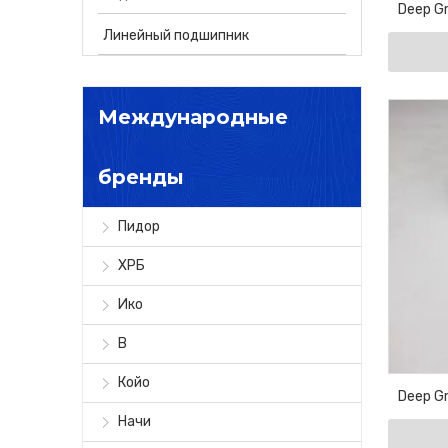
Deep Gr
Motor Be
Линейный подшипник
Международные
бренды
Пидор
ХРБ
Ико
В
Койо
Deep Gr
Начи
Motor Be