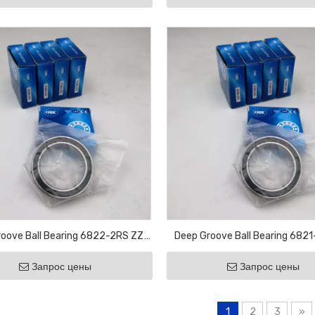
oove Ball Bearing 6822-2RS ZZ
Deep Groove Ball Bearing 682
aring Bicycle Bearing Agricultural
Motor Bearing Bicycle Bearing Ag
Запрос цены
Запрос цены
Bearing
Bearing
1
2
3
»