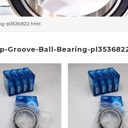
ng-pl3536822.html
p-Groove-Ball-Bearing-pl353682