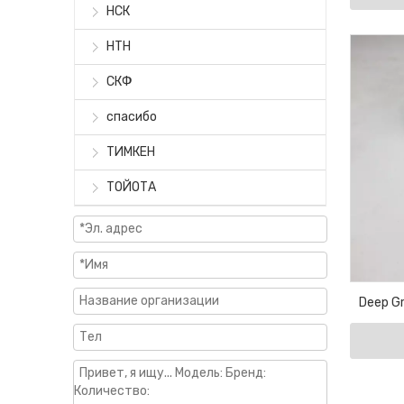
НСК
НТН
СКФ
спасибо
ТИМКЕН
ТОЙОТА
Deep Gr
Motor Be