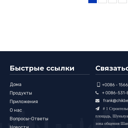
Быстрые ссылки
Связать
Дома

+0086 - 156
Продукты
+ 0086-531-

frank@chikbe

Приложения

# 1 Строитель
О нас
площадь, Шуньхуа
Вопросы-Ответы
зона общения Шан
Новости