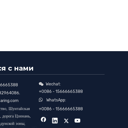
ся с нами
Wechat:

66665388
+0086 - 15666665388
82964086.

WhatsApp:
aring.com
ство, Шунтайская
+0086 - 15666665388
, дорога Цзинань,
дунской зоны,