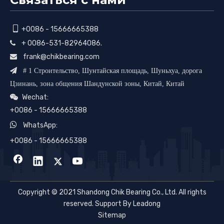

+0086 - 15666665388
+ 0086-531-82964086.

frank@chikbearing.com


# 1 Строительство, Шунтайская площадь, Шуньхуа, дорога
Цзинань, зона общения Шандунской зоны, Китай, Китай
Wechat:

+0086 - 15666665388

WhatsApp:
+0086 - 15666665388
Copyright © 2021 Shandong Chik Bearing Co., Ltd. All rights
reserved. Support By Leadong
Sitemap