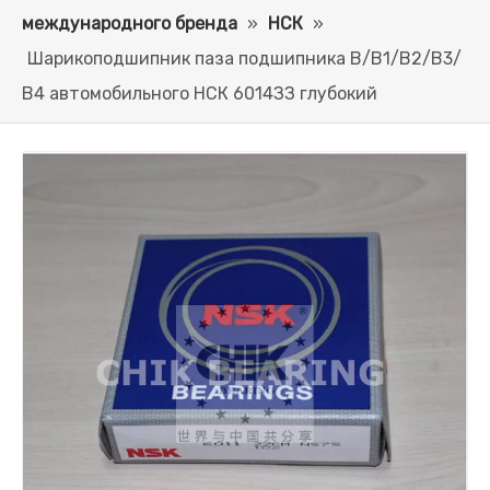
международного бренда
»
НСК
»
Шарикоподшипник паза подшипника В/В1/В2/В3/
В4 автомобильного НСК 6014ЗЗ глубокий