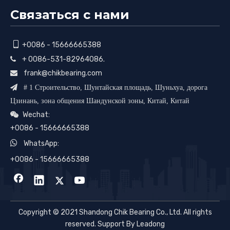
Связаться с нами

+0086 - 15666665388
+ 0086-531-82964086.

frank@chikbearing.com


# 1 Строительство, Шунтайская площадь, Шуньхуа, дорога
Цзинань, зона общения Шандунской зоны, Китай, Китай
Wechat:

+0086 - 15666665388

WhatsApp:
+0086 - 15666665388
Copyright © 2021 Shandong Chik Bearing Co., Ltd. All rights
reserved. Support By Leadong