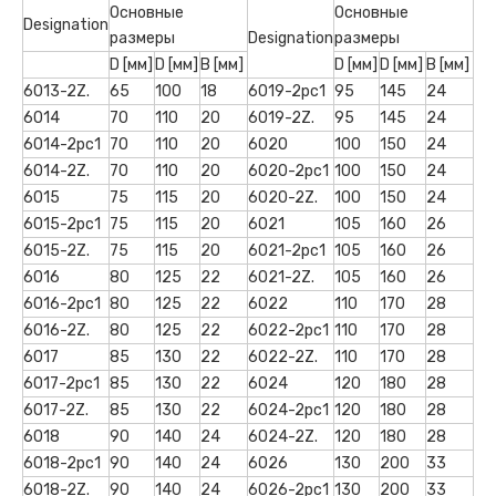
Основные
Основные
Designation
размеры
Designation
размеры
D [мм]
D [мм]
B [мм]
D [мм]
D [мм]
B [мм]
6013-2Z.
65
100
18
6019-2рс1
95
145
24
6014
70
110
20
6019-2Z.
95
145
24
6014-2рс1
70
110
20
6020
100
150
24
6014-2Z.
70
110
20
6020-2рс1
100
150
24
6015
75
115
20
6020-2Z.
100
150
24
6015-2рс1
75
115
20
6021
105
160
26
6015-2Z.
75
115
20
6021-2рс1
105
160
26
6016
80
125
22
6021-2Z.
105
160
26
6016-2рс1
80
125
22
6022
110
170
28
6016-2Z.
80
125
22
6022-2рс1
110
170
28
6017
85
130
22
6022-2Z.
110
170
28
6017-2рс1
85
130
22
6024
120
180
28
6017-2Z.
85
130
22
6024-2рс1
120
180
28
6018
90
140
24
6024-2Z.
120
180
28
6018-2рс1
90
140
24
6026
130
200
33
6018-2Z.
90
140
24
6026-2рс1
130
200
33