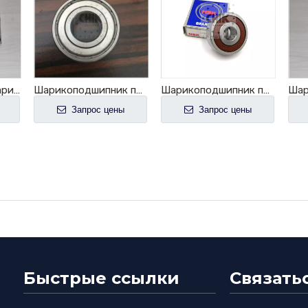
NSK 6214ZZ для шарикоподшипника паза высокой точности тележек глубокого
Шарикоподшипник паза 6215ЗЗ одиночной строки подшипника индустрии НСК 6215ЗЗ глубокий
Шарикоподшипник паза подшипника P0/P6/P5 мотора NSK 6300DDU глубокий
Запрос цены
Запрос цены
Быстрые ссылки
Связать