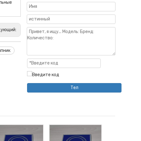
льные
дующий:
ипник
Тел