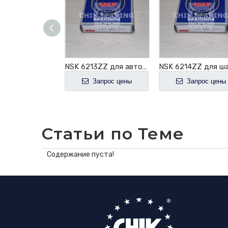
Автозапчасти НСК 6212ЗЗ нося шарикоподшипник паза ГОСТ стандартный глубокий
NSK 6213ZZ для автомобильных стальных герметичных радиальных шарикоподшипников
апрос цены
Запрос цены
Запрос цены
Статьи по Теме
Содержание пуста!