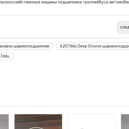
ельскохозяйственные машины подшипника троллейбуса автомоби
сле
канавок шарикоподшипник
6207ddu Deep Groove шарикоподш
7ddu.
ы