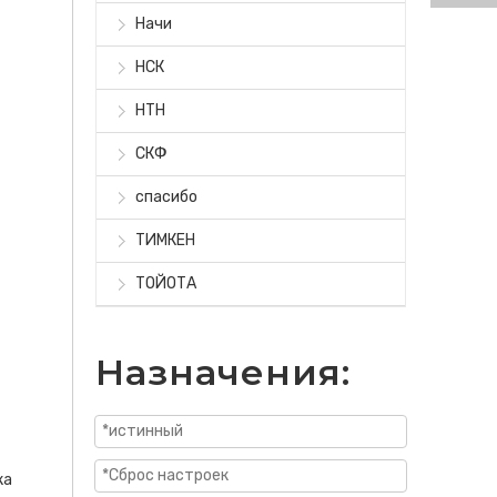
Начи
НСК
НТН
СКФ
спасибо
ТИМКЕН
ТОЙОТА
Назначения:
ка